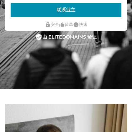
联系业主
lock
thumb_up_alt
watch_later
安全
简单
快速
verified_user
由 ELITEDOMAINS 验证