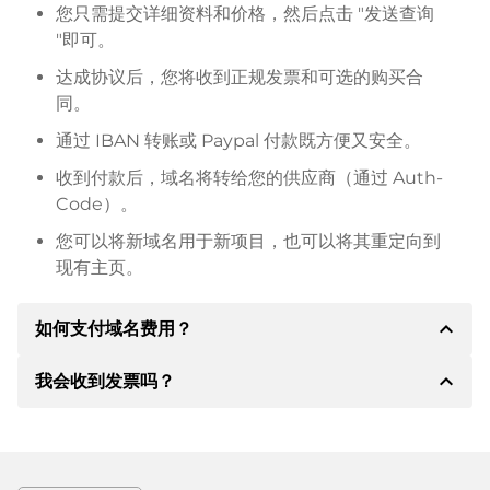
您只需提交详细资料和价格，然后点击 "发送查询
"即可。
达成协议后，您将收到正规发票和可选的购买合
同。
通过 IBAN 转账或 Paypal 付款既方便又安全。
收到付款后，域名将转给您的供应商（通过 Auth-
Code）。
您可以将新域名用于新项目，也可以将其重定向到
现有主页。
expand_less
如何支付域名费用？
expand_less
我会收到发票吗？
达成协议后，房东将通知您付款细节。房主随后会向您
提供 SEPA 银行的详细信息，如果需要，还可以提供
Paypal 或其他付款方式。
是的，卖方会向您寄送正规发票。如果购买价格较高，
您还会根据要求收到一份额外的购买合同。
转账时请务必注明域名和发票号码。