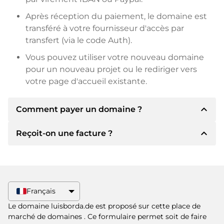
Après réception du paiement, le domaine est
transféré à votre fournisseur d'accès par
transfert (via le code Auth).
Vous pouvez utiliser votre nouveau domaine
pour un nouveau projet ou le rediriger vers
votre page d'accueil existante.
expand_less
Comment payer un domaine ?
expand_less
Reçoit-on une facture ?
Après un accord, le titulaire vous
communiquera les détails du paiement. Le
titulaire vous communiquera alors les détails
Oui, le vendeur vous enverra une facture en
bancaires SEPA et, si vous le souhaitez, vous
bonne et due forme. Si le prix d'achat est plus
proposera Paypal ou d'autres méthodes de
élevé, vous recevrez également un contrat de
Français
paiement.
vente supplémentaire si vous le souhaitez.
Le domaine luisborda.de est proposé sur cette place de
Veuillez toujours mentionner le nom de
marché de domaines
. Ce formulaire permet soit de faire
domaine et le numéro de facture lors du