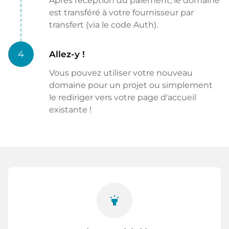
Après réception du paiement, le domaine
est transféré à votre fournisseur par
transfert (via le code Auth).
4
Allez-y !
Vous pouvez utiliser votre nouveau
domaine pour un projet ou simplement
le rediriger vers votre page d'accueil
existante !
highlight